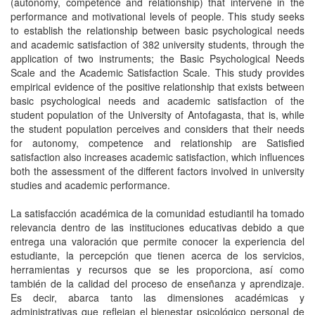
(autonomy, competence and relationship) that intervene in the
performance and motivational levels of people. This study seeks
to establish the relationship between basic psychological needs
and academic satisfaction of 382 university students, through the
application of two instruments; the Basic Psychological Needs
Scale and the Academic Satisfaction Scale. This study provides
empirical evidence of the positive relationship that exists between
basic psychological needs and academic satisfaction of the
student population of the University of Antofagasta, that is, while
the student population perceives and considers that their needs
for autonomy, competence and relationship are Satisfied
satisfaction also increases academic satisfaction, which influences
both the assessment of the different factors involved in university
studies and academic performance.
La satisfacción académica de la comunidad estudiantil ha tomado
relevancia dentro de las instituciones educativas debido a que
entrega una valoración que permite conocer la experiencia del
estudiante, la percepción que tienen acerca de los servicios,
herramientas y recursos que se les proporciona, así como
también de la calidad del proceso de enseñanza y aprendizaje.
Es decir, abarca tanto las dimensiones académicas y
administrativas que reflejan el bienestar psicológico personal de