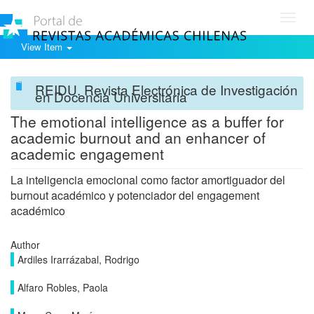
Toggl
navig
View Item
REIDU. Revista Electrónica de Investigación
en Docencia Universitaria
The emotional intelligence as a buffer for
academic burnout and an enhancer of
academic engagement
La inteligencia emocional como factor amortiguador del
burnout académico y potenciador del engagement
académico
Author
Ardiles Irarrázabal, Rodrigo
Alfaro Robles, Paola