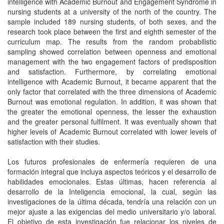
intelligence with Academic Burnout and Engagement Syndrome in
nursing students at a university of the north of the country. The
sample included 189 nursing students, of both sexes, and the
research took place between the first and eighth semester of the
curriculum map. The results from the random probabilistic
sampling showed correlation between openness and emotional
management with the two engagement factors of predisposition
and satisfaction. Furthermore, by correlating emotional
intelligence with Academic Burnout, it became apparent that the
only factor that correlated with the three dimensions of Academic
Burnout was emotional regulation. In addition, it was shown that
the greater the emotional openness, the lesser the exhaustion
and the greater personal fulfilment. It was eventually shown that
higher levels of Academic Burnout correlated with lower levels of
satisfaction with their studies.
Los futuros profesionales de enfermería requieren de una
formación integral que incluya aspectos teóricos y el desarrollo de
habilidades emocionales. Estas últimas, hacen referencia al
desarrollo de la Inteligencia emocional, la cual, según las
investigaciones de la última década, tendría una relación con un
mejor ajuste a las exigencias del medio universitario y/o laboral.
El objetivo de esta investigación fue relacionar los niveles de