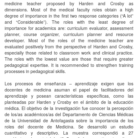
medicine teacher proposed by Harden and Crosby as
dimensions. Most of the medical faculty roles obtain a high
degree of importance in the first two response categories (“A lot”
and “Considerable”). The roles with the least degree of
importance for academics are: curriculum evaluator, assessment
planner, course organizer, curriculum planner and resource
developer. Most of the roles of the medicine teacher are
evaluated positively from the perspective of Harden and Crosby,
especially those related to classroom work and clinical practice.
The roles with the lowest value are those that require greater
pedagogical expertise. It is recommended to strengthen training
processes in pedagogical skills.
Los procesos de enseñanza – aprendizaje exigen que los
docentes de medicina asuman el papel de facilitadores del
aprendizaje y posean características específicas, como las
planteadas por Harden y Crosby en el ámbito de la educación
médica. El objetivo de la investigación fue conocer la percepción
de los/as académicos/as del Departamento de Ciencias Médicas
de la Universidad de Antofagasta sobre la importancia de los
roles del docente de Medicina. Se desarrolló un estudio
cuantitativo y descriptivo. La muestra correspondió a 27