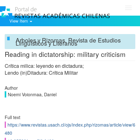
Toggl
navig
View Item
Arboles y Rizomas. Revista de Estudios
Lingüísticos y Literarios
Reading in dictatorship: military criticism
Crítica milica: leyendo en dictadura;
Lendo (in)Ditadura: Crítica Militar
Author
Noemi Voionmaa, Daniel
Full text
https://www.revistas.usach.cl/ojs/index.php/rizomas/article/view/6
480