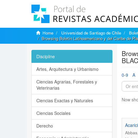
Home
Universidad de Santiago de Chile
Bole
Browsing Boletín Latinoamericano y del Caribe de P
Brows
Discipline
BLAC
Artes, Arquitectura y Urbanismo
0-9
A
Ciencias Agrarias, Forestales y
Veterinarias
Now sho
Ciencias Exactas y Naturales
Ciencias Sociales
Acarici
Derecho
Abbas,