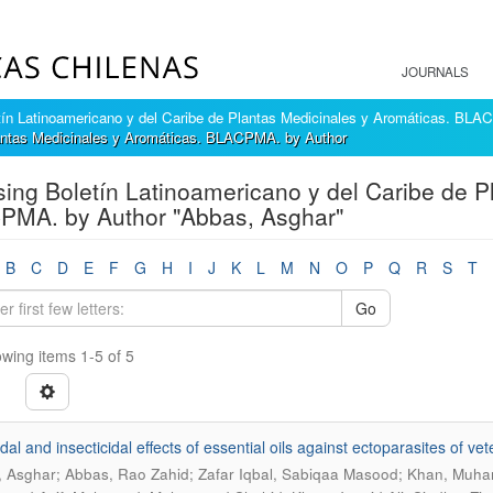
JOURNALS
tín Latinoamericano y del Caribe de Plantas Medicinales y Aromáticas. BL
lantas Medicinales y Aromáticas. BLACPMA. by Author
ing Boletín Latinoamericano y del Caribe de P
PMA. by Author "Abbas, Asghar"
B
C
D
E
F
G
H
I
J
K
L
M
N
O
P
Q
R
S
T
Go
wing items 1-5 of 5
dal and insecticidal effects of essential oils against ectoparasites of ve
 Asghar; Abbas, Rao Zahid; Zafar Iqbal, Sabiqaa Masood; Khan, Muh