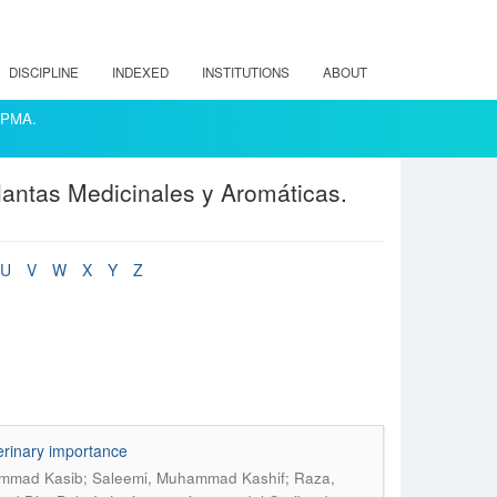
DISCIPLINE
INDEXED
INSTITUTIONS
ABOUT
ACPMA.
lantas Medicinales y Aromáticas.
U
V
W
X
Y
Z
terinary importance
ammad Kasib; Saleemi, Muhammad Kashif; Raza,