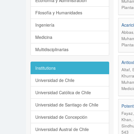
Economía y Administración
Muhamm
Planta
Filosofía y Humanidades
Ingeniería
Acarici
Abbas,
Medicina
Muhamm
Planta
Multidisciplinarias
Antioxi
Institutions
Altaf,
Khurra
Universidad de Chile
Muham
Medici
Universidad Católica de Chile
Universidad de Santiago de Chile
Potent
Fayaz,
Universidad de Concepción
Khan, 
Sindhu
Universidad Austral de Chile
543