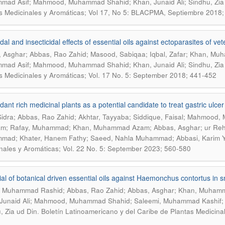
ad Asif; Mahmood, Muhammad Shahid; Khan, Junaid Ali; Sindhu, Zia
s Medicinales y Aromáticas; Vol 17, No 5: BLACPMA, Septiembre 2018;
dal and insecticidal effects of essential oils against ectoparasites of ve
 Asghar; Abbas, Rao Zahid; Masood, Sabiqaa; Iqbal, Zafar; Khan, M
ad Asif; Mahmood, Muhammad Shahid; Khan, Junaid Ali; Sindhu, Zia
s Medicinales y Aromáticas; Vol. 17 No. 5: September 2018; 441-452
dant rich medicinal plants as a potential candidate to treat gastric ulcer
 Sidra; Abbas, Rao Zahid; Akhtar, Tayyaba; Siddique, Faisal; Mahmoo
m; Rafay, Muhammad; Khan, Muhammad Azam; Abbas, Asghar; ur Rehman,
mad; Khater, Hanem Fathy; Saeed, Nahla Muhammad; Abbasi, Karim 
nales y Aromáticas; Vol. 22 No. 5: September 2023; 560-580
ial of botanical driven essential oils against Haemonchus contortus in 
 Muhammad Rashid; Abbas, Rao Zahid; Abbas, Asghar; Khan, Muhamm
Junaid Ali; Mahmood, Muhammad Shahid; Saleemi, Muhammad Kashif;
.
, Zia ud Din
Boletín Latinoamericano y del Caribe de Plantas Medicina