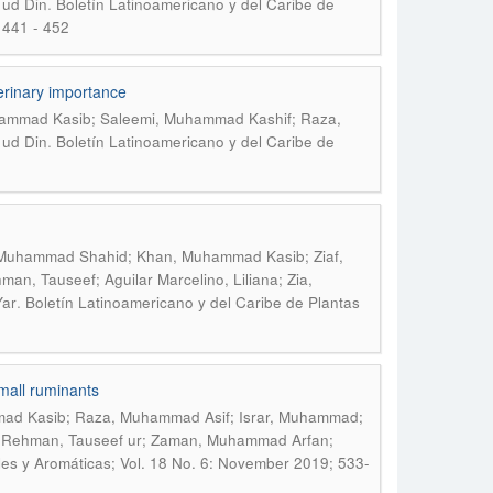
.
 ud Din
Boletín Latinoamericano y del Caribe de
 441 - 452
terinary importance
uhammad Kasib; Saleemi, Muhammad Kashif; Raza,
.
 ud Din
Boletín Latinoamericano y del Caribe de
d, Muhammad Shahid; Khan, Muhammad Kasib; Ziaf,
 Tauseef; Aguilar Marcelino, Liliana; Zia,
.
Yar
Boletín Latinoamericano y del Caribe de Plantas
small ruminants
ad Kasib; Raza, Muhammad Asif; Israr, Muhammad;
 Rehman, Tauseef ur; Zaman, Muhammad Arfan;
les y Aromáticas; Vol. 18 No. 6: November 2019; 533-