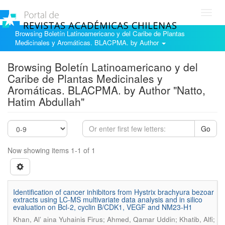
Toggl
navig
Browsing Boletín Latinoamericano y del Caribe de Plantas
Medicinales y Aromáticas. BLACPMA. by Author
Browsing Boletín Latinoamericano y del
Caribe de Plantas Medicinales y
Aromáticas. BLACPMA. by Author "Natto,
Hatim Abdullah"
Go
Now showing items 1-1 of 1
Identification of cancer inhibitors from Hystrix brachyura bezoar
extracts using LC-MS multivariate data analysis and in silico
evaluation on Bcl-2, cyclin B/CDK1, VEGF and NM23-H1
Khan, Al’ aina Yuhainis Firus; Ahmed, Qamar Uddin; Khatib, Alfi;