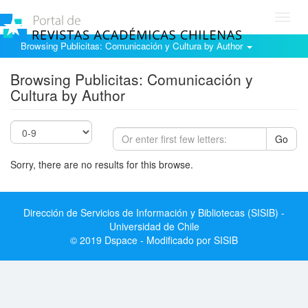
Toggl
navig
Browsing Publicitas: Comunicación y Cultura by Author
Browsing Publicitas: Comunicación y
Cultura by Author
Go
Sorry, there are no results for this browse.
Dirección de Servicios de Información y Bibliotecas (SISIB) -
Universidad de Chile
© 2019 Dspace - Modificado por SISIB