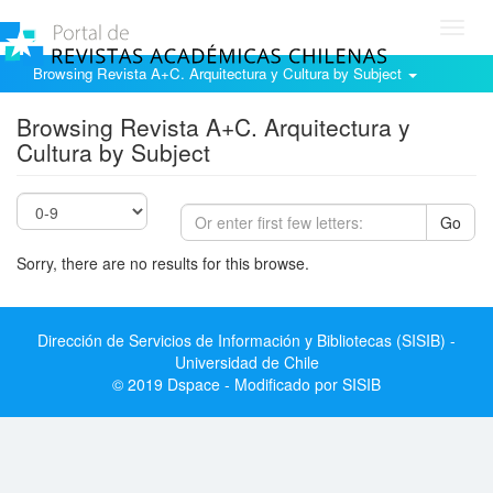
Toggl
navig
Browsing Revista A+C. Arquitectura y Cultura by Subject
Browsing Revista A+C. Arquitectura y
Cultura by Subject
Go
Sorry, there are no results for this browse.
Dirección de Servicios de Información y Bibliotecas (SISIB) -
Universidad de Chile
© 2019 Dspace - Modificado por SISIB