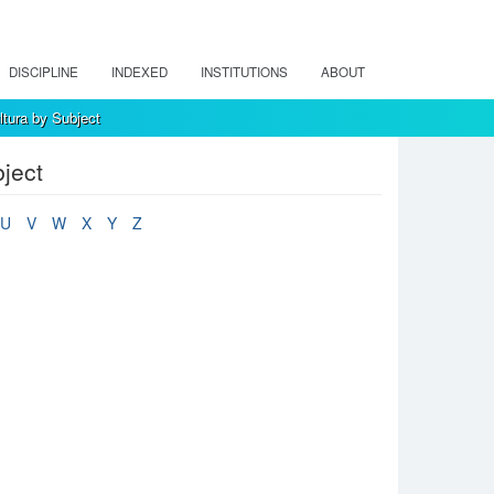
DISCIPLINE
INDEXED
INSTITUTIONS
ABOUT
tura by Subject
ject
U
V
W
X
Y
Z