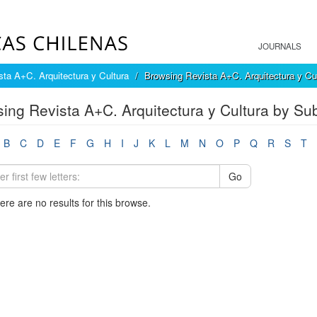
JOURNALS
sta A+C. Arquitectura y Cultura
Browsing Revista A+C. Arquitectura y Cul
ing Revista A+C. Arquitectura y Cultura by Sub
B
C
D
E
F
G
H
I
J
K
L
M
N
O
P
Q
R
S
T
Go
here are no results for this browse.