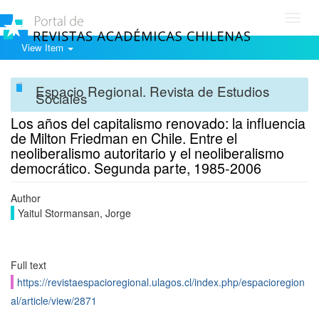
Toggl
navig
View Item
Espacio Regional. Revista de Estudios
Sociales
Los años del capitalismo renovado: la influencia
de Milton Friedman en Chile. Entre el
neoliberalismo autoritario y el neoliberalismo
democrático. Segunda parte, 1985-2006
Author
Yaitul Stormansan, Jorge
Full text
https://revistaespacioregional.ulagos.cl/index.php/espacioregion
al/article/view/2871