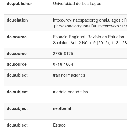
dc.publisher
Universidad de Los Lagos
dc.relation
https://revistaespacioregional.ulagos.cl/in
.php/espacioregional/article/view/2871/38
dc.source
Espacio Regional. Revista de Estudios
Sociales; Vol. 2 Núm. 9 (2012); 113-128
dc.source
2735-6175
dc.source
0718-1604
dc.subject
transformaciones
dc.subject
modelo económico
dc.subject
neoliberal
dc.subject
Estado