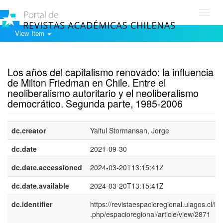
Toggl
navig
View Item
Show simple item record
Los años del capitalismo renovado: la influencia
de Milton Friedman en Chile. Entre el
neoliberalismo autoritario y el neoliberalismo
democrático. Segunda parte, 1985-2006
dc.creator
Yaitul Stormansan, Jorge
dc.date
2021-09-30
dc.date.accessioned
2024-03-20T13:15:41Z
dc.date.available
2024-03-20T13:15:41Z
dc.identifier
https://revistaespacioregional.ulagos.cl/in
.php/espacioregional/article/view/2871