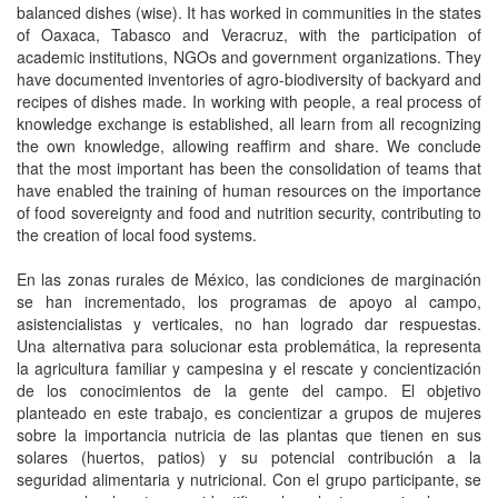
balanced dishes (wise). It has worked in communities in the states
of Oaxaca, Tabasco and Veracruz, with the participation of
academic institutions, NGOs and government organizations. They
have documented inventories of agro-biodiversity of backyard and
recipes of dishes made. In working with people, a real process of
knowledge exchange is established, all learn from all recognizing
the own knowledge, allowing reaffirm and share. We conclude
that the most important has been the consolidation of teams that
have enabled the training of human resources on the importance
of food sovereignty and food and nutrition security, contributing to
the creation of local food systems.
En las zonas rurales de México, las condiciones de marginación
se han incrementado, los programas de apoyo al campo,
asistencialistas y verticales, no han logrado dar respuestas.
Una alternativa para solucionar esta problemática, la representa
la agricultura familiar y campesina y el rescate y concientización
de los conocimientos de la gente del campo. El objetivo
planteado en este trabajo, es concientizar a grupos de mujeres
sobre la importancia nutricia de las plantas que tienen en sus
solares (huertos, patios) y su potencial contribución a la
seguridad alimentaria y nutricional. Con el grupo participante, se