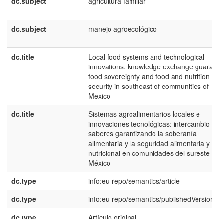
dc.subject
agricultura familiar
dc.subject
manejo agroecológico
dc.title
Local food systems and technological
innovations: knowledge exchange guaran
food sovereignty and food and nutrition
security in southeast of communities of
Mexico
dc.title
Sistemas agroalimentarios locales e
innovaciones tecnológicas: intercambio d
saberes garantizando la soberanía
alimentaria y la seguridad alimentaria y
nutricional en comunidades del sureste d
México
dc.type
info:eu-repo/semantics/article
dc.type
info:eu-repo/semantics/publishedVersion
dc.type
Artículo original