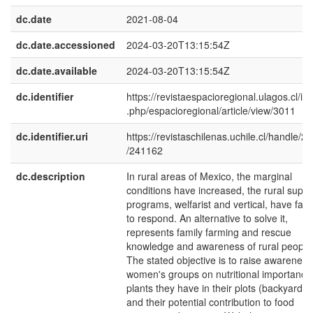
dc.date
2021-08-04
dc.date.accessioned
2024-03-20T13:15:54Z
dc.date.available
2024-03-20T13:15:54Z
dc.identifier
https://revistaespacioregional.ulagos.cl/in
.php/espacioregional/article/view/3011
dc.identifier.uri
https://revistaschilenas.uchile.cl/handle/2
/241162
dc.description
In rural areas of Mexico, the marginal
conditions have increased, the rural suppo
programs, welfarist and vertical, have fail
to respond. An alternative to solve it,
represents family farming and rescue
knowledge and awareness of rural people
The stated objective is to raise awareness
women's groups on nutritional importance
plants they have in their plots (backyard)
and their potential contribution to food