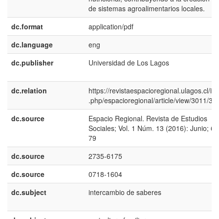
de sistemas agroalimentarios locales.
dc.format
application/pdf
dc.language
eng
dc.publisher
Universidad de Los Lagos
dc.relation
https://revistaespacioregional.ulagos.cl/in
.php/espacioregional/article/view/3011/39
dc.source
Espacio Regional. Revista de Estudios
Sociales; Vol. 1 Núm. 13 (2016): Junio; 67
79
dc.source
2735-6175
dc.source
0718-1604
dc.subject
intercambio de saberes