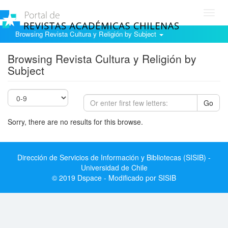
Toggl
navig
Browsing Revista Cultura y Religión by Subject
Browsing Revista Cultura y Religión by
Subject
Go
Sorry, there are no results for this browse.
Dirección de Servicios de Información y Bibliotecas (SISIB) -
Universidad de Chile
© 2019 Dspace - Modificado por SISIB