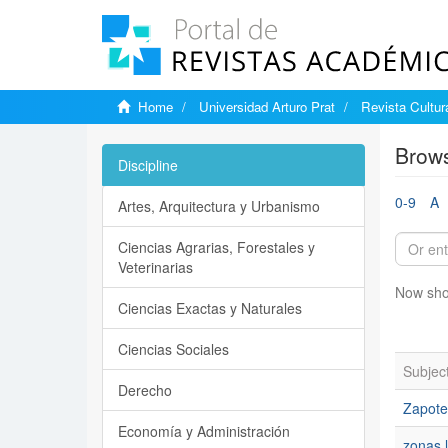
Home
Universidad Arturo Prat
Revista Cultur
Brows
Discipline
0-9
A
Artes, Arquitectura y Urbanismo
Ciencias Agrarias, Forestales y
Veterinarias
Now sho
Ciencias Exactas y Naturales
Ciencias Sociales
Subjec
Derecho
Zapote
Economía y Administración
zonas l