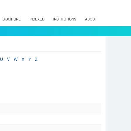
DISCIPLINE
INDEXED
INSTITUTIONS
ABOUT
U
V
W
X
Y
Z