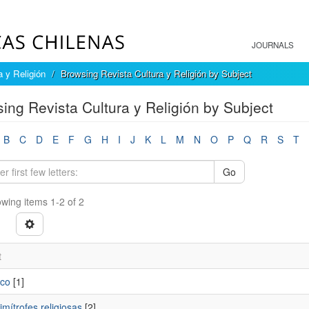
JOURNALS
a y Religión
Browsing Revista Cultura y Religión by Subject
ing Revista Cultura y Religión by Subject
B
C
D
E
F
G
H
I
J
K
L
M
N
O
P
Q
R
S
T
Go
wing items 1-2 of 2
t
co
[1]
imítrofes religiosas
[2]