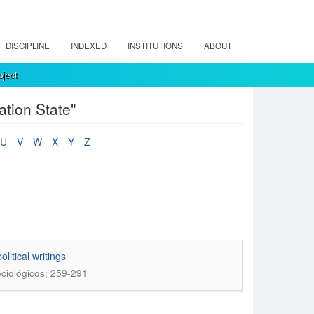
DISCIPLINE
INDEXED
INSTITUTIONS
ABOUT
ject
tion State"
U
V
W
X
Y
Z
litical writings
ciológicos; 259-291