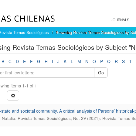
JOURNALS
Revista Temas Sociológicos
Browsing Revista Temas Sociológicos by Sub
ing Revista Temas Sociológicos by Subject "Na
B
C
D
E
F
G
H
I
J
K
L
M
N
O
P
Q
R
S
T
Go
wing items 1-1 of 1
state and societal community. A critical analysis of Parsons’ historical-po
.
 Natalio
Revista Temas Sociológicos; No. 29 (2021): Revista Temas So