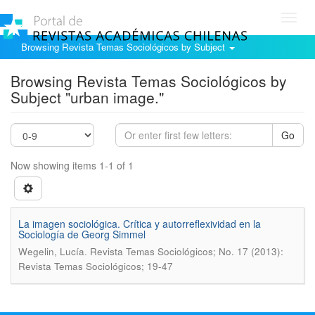
Toggl
navig
Browsing Revista Temas Sociológicos by Subject
Browsing Revista Temas Sociológicos by
Subject "urban image."
Go
Now showing items 1-1 of 1
La imagen sociológica. Crí­tica y autorreflexividad en la
Sociologí­a de Georg Simmel
.
Wegelin, Lucí­a
Revista Temas Sociológicos; No. 17 (2013):
Revista Temas Sociológicos; 19-47