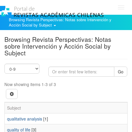
Toggl
navig
Browsing Revista Perspectivas: Notas sobre Intervención y
Acción Social by Subject
Browsing Revista Perspectivas: Notas
sobre Intervención y Acción Social by
Subject
Go
Now showing items 1-3 of 3
Subject
qualitative analysis
[1]
quality of life
[3]