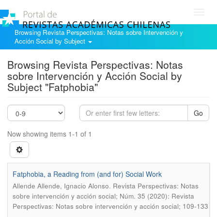
Toggl
navig
Browsing Revista Perspectivas: Notas sobre Intervención y
Acción Social by Subject
Browsing Revista Perspectivas: Notas
sobre Intervención y Acción Social by
Subject "Fatphobia"
Go
Now showing items 1-1 of 1
Fatphobia, a Reading from (and for) Social Work
.
Allende Allende, Ignacio Alonso
Revista Perspectivas: Notas
sobre intervención y acción social; Núm. 35 (2020): Revista
Perspectivas: Notas sobre intervención y acción social; 109-133