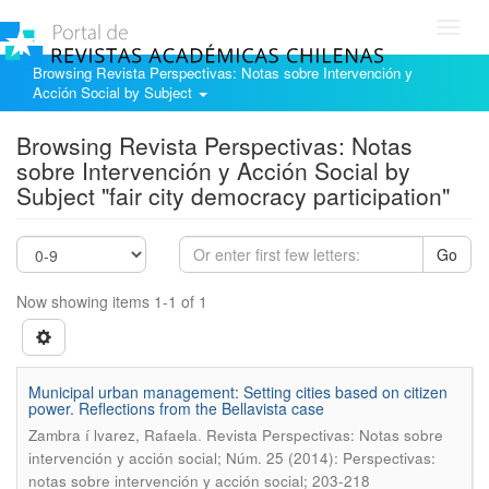
Toggl
navig
Browsing Revista Perspectivas: Notas sobre Intervención y
Acción Social by Subject
Browsing Revista Perspectivas: Notas
sobre Intervención y Acción Social by
Subject "fair city democracy participation"
Go
Now showing items 1-1 of 1
Municipal urban management: Setting cities based on citizen
power. Reflections from the Bellavista case
.
Zambra í lvarez, Rafaela
Revista Perspectivas: Notas sobre
intervención y acción social; Núm. 25 (2014): Perspectivas:
notas sobre intervención y acción social; 203-218