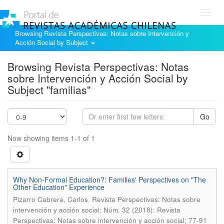
Toggl
navig
Browsing Revista Perspectivas: Notas sobre Intervención y
Acción Social by Subject
Browsing Revista Perspectivas: Notas
sobre Intervención y Acción Social by
Subject "familias"
Go
Now showing items 1-1 of 1
Why Non-Formal Education?: Families' Perspectives on "The
Other Education" Experience
.
Pizarro Cabrera, Carlos
Revista Perspectivas: Notas sobre
intervención y acción social; Núm. 32 (2018): Revista
Perspectivas: Notas sobre intervención y acción social; 77-91