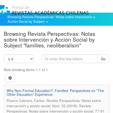
Toggl
navig
Browsing Revista Perspectivas: Notas sobre Intervención y
Acción Social by Subject
Browsing Revista Perspectivas: Notas
sobre Intervención y Acción Social by
Subject "families, neoliberalism"
Go
Now showing items 1-1 of 1
Why Non-Formal Education?: Families' Perspectives on "The
Other Education" Experience
.
Pizarro Cabrera, Carlos
Revista Perspectivas: Notas sobre
intervención y acción social; Núm. 32 (2018): Revista
Perspectivas: Notas sobre intervención y acción social; 77-91