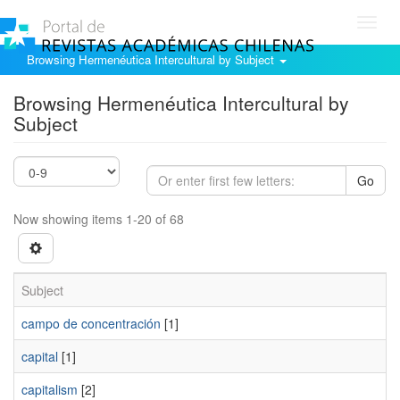
Toggl
navig
Browsing Hermenéutica Intercultural by Subject
Browsing Hermenéutica Intercultural by
Subject
Go
Now showing items 1-20 of 68
Subject
campo de concentración
[1]
capital
[1]
capitalism
[2]