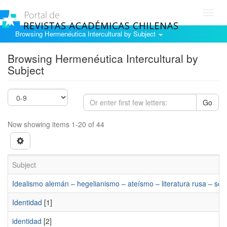
Toggl
navig
Browsing Hermenéutica Intercultural by Subject
Browsing Hermenéutica Intercultural by
Subject
Go
Now showing items 1-20 of 44
Subject
Idealismo alemán – hegelianismo – ateí­smo – literatura rusa – soc
Identidad
[1]
identidad
[2]