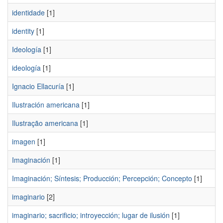
identidade
[1]
identity
[1]
Ideologí­a
[1]
ideologí­a
[1]
Ignacio Ellacurí­a
[1]
Ilustración americana
[1]
Ilustração americana
[1]
imagen
[1]
Imaginación
[1]
Imaginación; Síntesis; Producción; Percepción; Concepto
[1]
imaginario
[2]
imaginario; sacrificio; introyección; lugar de ilusión
[1]