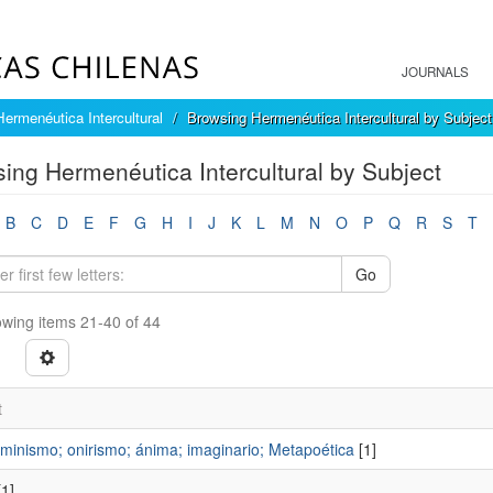
JOURNALS
Hermenéutica Intercultural
Browsing Hermenéutica Intercultural by Subject
ing Hermenéutica Intercultural by Subject
B
C
D
E
F
G
H
I
J
K
L
M
N
O
P
Q
R
S
T
Go
wing items 21-40 of 44
t
rminismo; onirismo; ánima; imaginario; Metapoética
[1]
1]