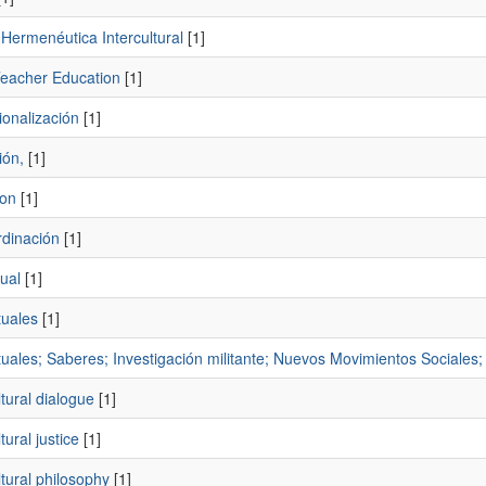
 Hermenéutica Intercultural
[1]
 Teacher Education
[1]
cionalización
[1]
ión,
[1]
ion
[1]
rdinación
[1]
tual
[1]
tuales
[1]
tuales; Saberes; Investigación militante; Nuevos Movimientos Sociales
ltural dialogue
[1]
tural justice
[1]
ltural philosophy
[1]