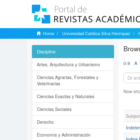
Home
Universidad Católica Silva Henríquez
Brows
Discipline
0-9
A
Artes, Arquitectura y Urbanismo
Ciencias Agrarias, Forestales y
Veterinarias
Now sho
Ciencias Exactas y Naturales
Ciencias Sociales
Subjec
Derecho
Indete
Economía y Administración
Indice
[