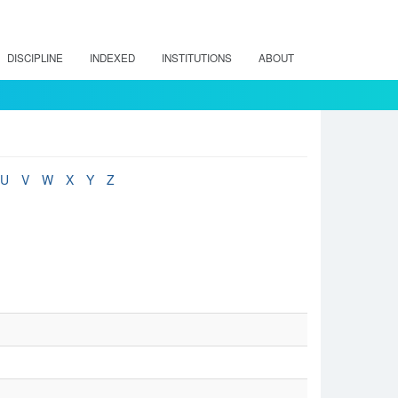
DISCIPLINE
INDEXED
INSTITUTIONS
ABOUT
U
V
W
X
Y
Z