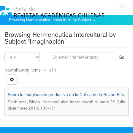
Toggl
navig
Browsing Hermenéutica Intercultural by Subject
Browsing Hermenéutica Intercultural by
Subject "Imaginación"
Go
Now showing items 1-1 of 1
Sobre la imaginación productiva en la Crí­tica de la Razón Pura
.
Sanhueza, Diego
Hermenéutica Intercultural; Número 26 (julio-
diciembre) 2016; 133-151