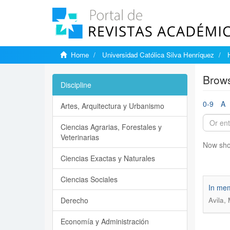
Home
Universidad Católica Silva Henríquez
Brows
Discipline
0-9
A
Artes, Arquitectura y Urbanismo
Ciencias Agrarias, Forestales y
Veterinarias
Now sho
Ciencias Exactas y Naturales
Ciencias Sociales
In me
Derecho
Avila, 
Economía y Administración