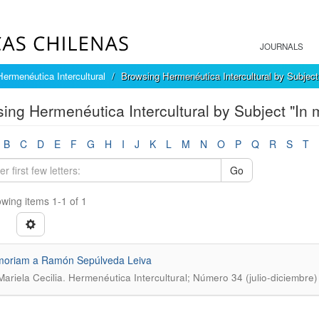
JOURNALS
Hermenéutica Intercultural
Browsing Hermenéutica Intercultural by Subject
ing Hermenéutica Intercultural by Subject "In
B
C
D
E
F
G
H
I
J
K
L
M
N
O
P
Q
R
S
T
Go
wing items 1-1 of 1
moriam a Ramón Sepúlveda Leiva
.
Mariela Cecilia
Hermenéutica Intercultural; Número 34 (julio-diciembre