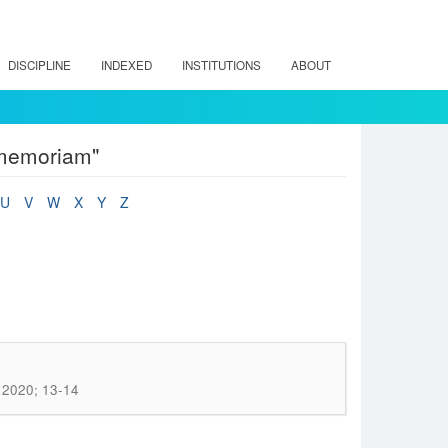
DISCIPLINE
INDEXED
INSTITUTIONS
ABOUT
 memoriam"
U
V
W
X
Y
Z
) 2020; 13-14