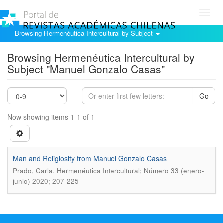
Toggl
navig
Browsing Hermenéutica Intercultural by Subject
Browsing Hermenéutica Intercultural by
Subject "Manuel Gonzalo Casas"
Go
Now showing items 1-1 of 1
Man and Religiosity from Manuel Gonzalo Casas
.
Prado, Carla
Hermenéutica Intercultural; Número 33 (enero-
junio) 2020; 207-225