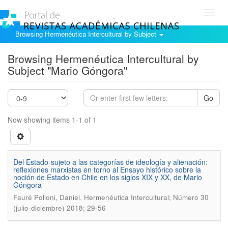
Toggl
navig
Browsing Hermenéutica Intercultural by Subject
Browsing Hermenéutica Intercultural by
Subject "Mario Góngora"
Go
Now showing items 1-1 of 1
Del Estado-sujeto a las categorí­as de ideologí­a y alienación:
reflexiones marxistas en torno al Ensayo histórico sobre la
noción de Estado en Chile en los siglos XIX y XX, de Mario
Góngora
.
Fauré Polloni, Daniel
Hermenéutica Intercultural; Número 30
(julio-diciembre) 2018; 29-56