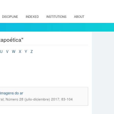
DISCIPLINE
INDEXED
INSTITUTIONS
ABOUT
tapoética"
U
V
W
X
Y
Z
 imagens do ar
ral; Número 28 (julio-diciembre) 2017; 83-104