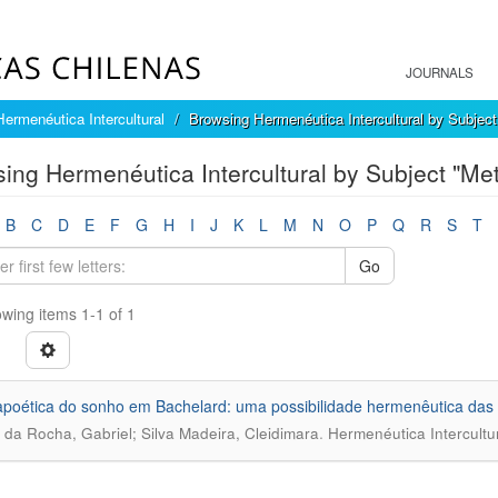
JOURNALS
Hermenéutica Intercultural
Browsing Hermenéutica Intercultural by Subject
ing Hermenéutica Intercultural by Subject "Me
B
C
D
E
F
G
H
I
J
K
L
M
N
O
P
Q
R
S
T
Go
wing items 1-1 of 1
poética do sonho em Bachelard: uma possibilidade hermenêutica das
.
 da Rocha, Gabriel; Silva Madeira, Cleidimara
Hermenéutica Intercultu