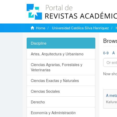
Home
Universidad Católica Silva Henríquez
Brows
Discipline
0-9
A
Artes, Arquitectura y Urbanismo
Ciencias Agrarias, Forestales y
Veterinarias
Now sho
Ciencias Exactas y Naturales
Ciencias Sociales
A meta
Derecho
Kafure
Economía y Administración