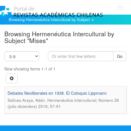
Toggl
navig
Browsing Hermenéutica Intercultural by Subject
Browsing Hermenéutica Intercultural by
Subject "Mises"
Go
Now showing items 1-1 of 1
Debates Neoliberales en 1938. El Coloquio Lippmann
.
Salinas Araya, Adán
Hermenéutica Intercultural; Número 26
(julio-diciembre) 2016; 57-91