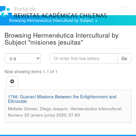
Toggl
navig
Browsing Hermenéutica Intercultural by Subject
Browsing Hermenéutica Intercultural by
Subject "misiones jesuitas"
Go
Now showing items 1-1 of 1
1756: Guaraní­ Missions Between the Enlightenment and
Ethnocide
.
Mellado Gómez, Diego Joaquí­n
Hermenéutica Intercultural;
Número 33 (enero-junio) 2020; 57-83