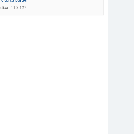
 ciudad burdel
ística; 115-127