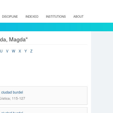
DISCIPLINE
INDEXED
INSTITUTIONS
ABOUT
veda, Magda"
U
V
W
X
Y
Z
 ciudad burdel
güística; 115-127