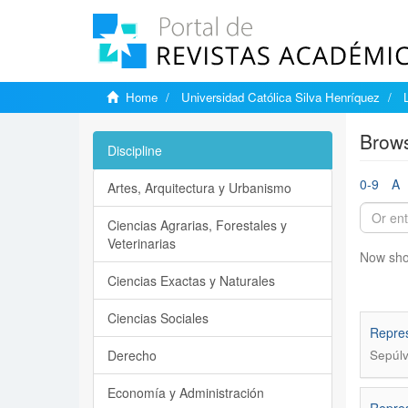
Home
Universidad Católica Silva Henríquez
Brows
Discipline
0-9
A
Artes, Arquitectura y Urbanismo
Ciencias Agrarias, Forestales y
Veterinarias
Now sho
Ciencias Exactas y Naturales
Ciencias Sociales
Repres
Derecho
Sepúl
Economía y Administración