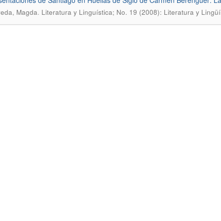
entaciones de Santiago en Huellas de Siglo de Carmen Berenguer: La
.
veda, Magda
Literatura y Linguí­stica; No. 19 (2008): Literatura y Lingü