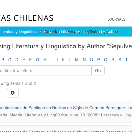
JOURNALS
Literatura y Lingüística
Browsing Literatura y Lingüística by Author
ing Literatura y Lingüística by Author "Sepúl
B
C
D
E
F
G
H
I
J
K
L
M
N
O
P
Q
R
S
T
Go
wing items 1-2 of 2
entaciones de Santiago en Huellas de Siglo de Carmen Berenguer: La
.
veda, Magda
Literatura y Lingüística; Núm. 19 (2008): Literatura y Lin