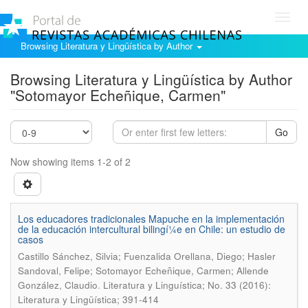
Toggl
navig
Browsing Literatura y Lingüística by Author
Browsing Literatura y Lingüística by Author
"Sotomayor Echeñique, Carmen"
Go
Now showing items 1-2 of 2
Los educadores tradicionales Mapuche en la implementación
de la educación intercultural bilingí¼e en Chile: un estudio de
casos
Castillo Sánchez, Silvia; Fuenzalida Orellana, Diego; Hasler
Sandoval, Felipe; Sotomayor Echeñique, Carmen; Allende
.
González, Claudio
Literatura y Linguí­stica; No. 33 (2016):
Literatura y Lingüística; 391-414