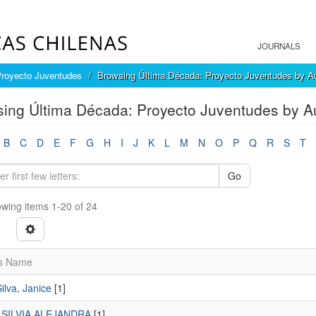
JOURNALS
Proyecto Juventudes
Browsing Última Década: Proyecto Juventudes by A
ing Última Década: Proyecto Juventudes by A
B
C
D
E
F
G
H
I
J
K
L
M
N
O
P
Q
R
S
T
Go
wing items 1-20 of 24
s Name
ilva, Janice
[1]
 SILVIA ALEJANDRA
[1]