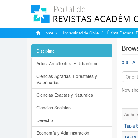
Home
Universidad de Chile
Última Década: 
Brows
Discipline
0-9
A
Artes, Arquitectura y Urbanismo
Ciencias Agrarias, Forestales y
Veterinarias
Now sho
Ciencias Exactas y Naturales
Ciencias Sociales
Author
Derecho
Tapia S
Economía y Administración
TAPIA,