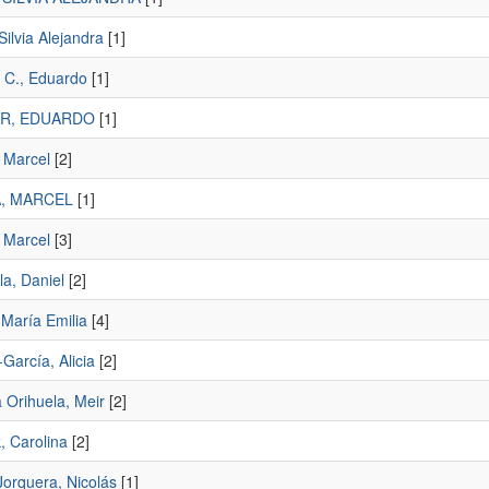
Silvia Alejandra
[1]
 C., Eduardo
[1]
R, EDUARDO
[1]
 Marcel
[2]
, MARCEL
[1]
 Marcel
[3]
a, Daniel
[2]
 María Emilia
[4]
García, Alicia
[2]
 Orihuela, Meir
[2]
, Carolina
[2]
Jorquera, Nicolás
[1]