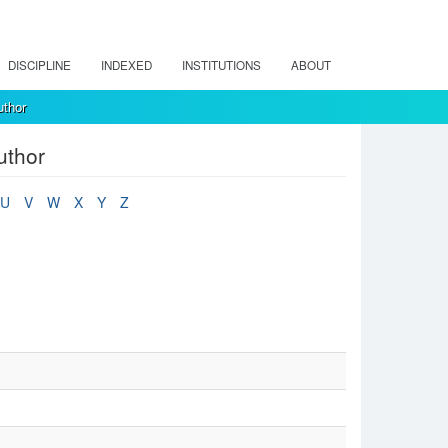
DISCIPLINE
INDEXED
INSTITUTIONS
ABOUT
uthor
uthor
U
V
W
X
Y
Z