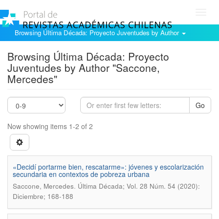
Toggl
navig
Browsing Última Década: Proyecto Juventudes by Author
Browsing Última Década: Proyecto
Juventudes by Author "Saccone,
Mercedes"
Go
Now showing items 1-2 of 2
«Decidí portarme bien, rescatarme»: jóvenes y escolarización
secundaria en contextos de pobreza urbana
.
Saccone, Mercedes
Última Década; Vol. 28 Núm. 54 (2020):
Diciembre; 168-188