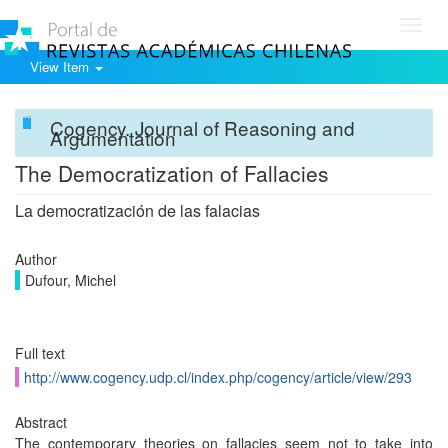
Toggl
navig
View Item
Cogency. Journal of Reasoning and
Argumentation
The Democratization of Fallacies
La democratización de las falacias
Author
Dufour, Michel
Full text
http://www.cogency.udp.cl/index.php/cogency/article/view/293
Abstract
The contemporary theories on fallacies seem not to take into