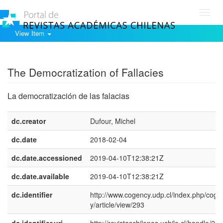
Toggl
navig
View Item
Show simple item record
The Democratization of Fallacies
La democratización de las falacias
dc.creator
Dufour, Michel
dc.date
2018-02-04
dc.date.accessioned
2019-04-10T12:38:21Z
dc.date.available
2019-04-10T12:38:21Z
dc.identifier
http://www.cogency.udp.cl/index.php/coge
y/article/view/293