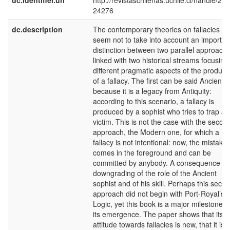
dc.identifier.uri
http://revistaschilenas.uchile.cl/handle/225
24276
dc.description
The contemporary theories on fallacies
seem not to take into account an importan
distinction between two parallel approach
linked with two historical streams focusing
different pragmatic aspects of the product
of a fallacy. The first can be said Ancient
because it is a legacy from Antiquity:
according to this scenario, a fallacy is
produced by a sophist who tries to trap a
victim. This is not the case with the secon
approach, the Modern one, for which a
fallacy is not intentional: now, the mistake
comes in the foreground and can be
committed by anybody. A consequence is
downgrading of the role of the Ancient
sophist and of his skill. Perhaps this seco
approach did not begin with Port-Royal’s
Logic, yet this book is a major milestone i
its emergence. The paper shows that its
attitude towards fallacies is new, that it is 