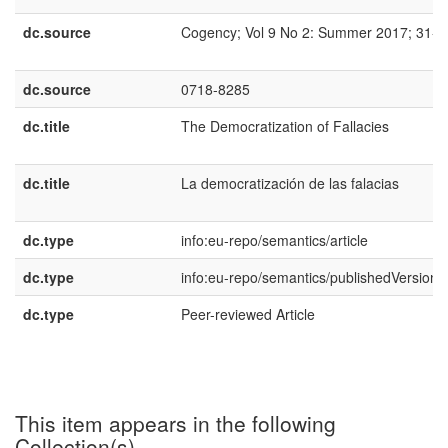
dc.source
Cogency; Vol 9 No 2: Summer 2017; 31-4
dc.source
0718-8285
dc.title
The Democratization of Fallacies
dc.title
La democratización de las falacias
dc.type
info:eu-repo/semantics/article
dc.type
info:eu-repo/semantics/publishedVersion
dc.type
Peer-reviewed Article
This item appears in the following
Collection(s)