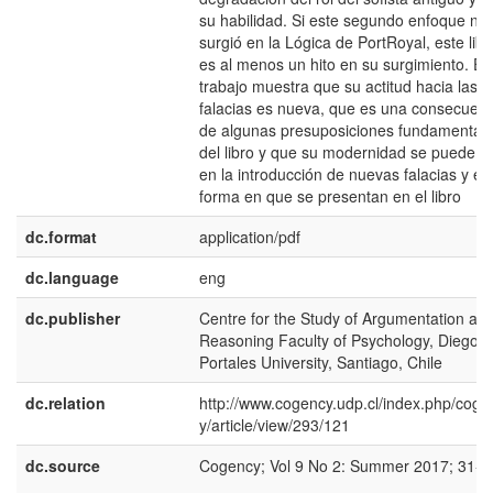
su habilidad. Si este segundo enfoque no
surgió en la Lógica de PortRoyal, este libr
es al menos un hito en su surgimiento. Es
trabajo muestra que su actitud hacia las
falacias es nueva, que es una consecuenc
de algunas presuposiciones fundamental
del libro y que su modernidad se puede v
en la introducción de nuevas falacias y en
forma en que se presentan en el libro
dc.format
application/pdf
dc.language
eng
dc.publisher
Centre for the Study of Argumentation an
Reasoning Faculty of Psychology, Diego
Portales University, Santiago, Chile
dc.relation
http://www.cogency.udp.cl/index.php/coge
y/article/view/293/121
dc.source
Cogency; Vol 9 No 2: Summer 2017; 31-4