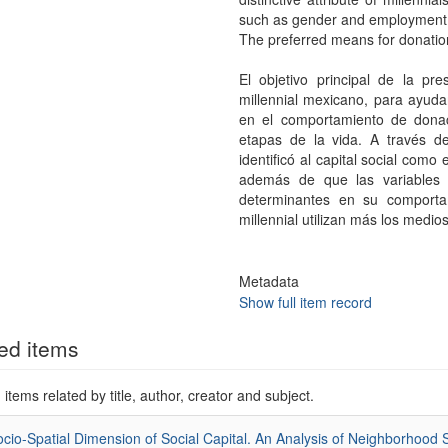
such as gender and employment w
The preferred means for donation
El objetivo principal de la pr
millennial mexicano, para ayud
en el comportamiento de donac
etapas de la vida. A través de
identificó al capital social como
además de que las variables
determinantes en su comporta
millennial utilizan más los medios
Metadata
Show full item record
ed items
items related by title, author, creator and subject.
cio-Spatial Dimension of Social Capital. An Analysis of Neighborhood So