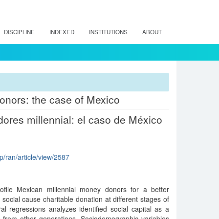
DISCIPLINE
INDEXED
INSTITUTIONS
ABOUT
 donors: the case of Mexico
adores millennial: el caso de México
hp/ran/article/view/2587
ofile Mexican millennial money donors for a better
social cause charitable donation at different stages of
ral regressions analyzes identified social capital as a
ials from other generations. Sociodemographic variables