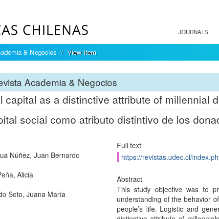
JOURNALS
cademia & Negocios
View Item
evista Academia & Negocios
l capital as a distinctive attribute of millennial
pital social como atributo distintivo de los don
Full text
ua Núñez, Juan Bernardo
https://revistas.udec.cl/index.p
eña, Alicia
Abstract
This study objective was to pr
o Soto, Juana María
understanding of the behavior of 
people’s life. Logistic and gene
distinctive attribute of millenn