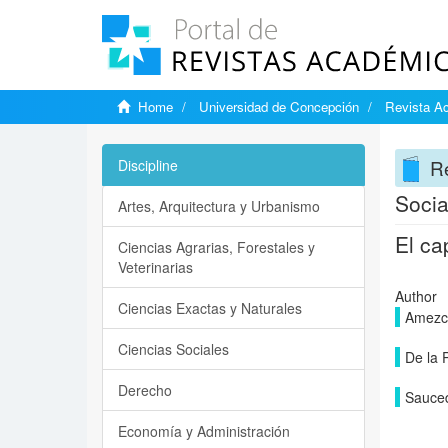
Home
Universidad de Concepción
Revista A
R
Discipline
Socia
Artes, Arquitectura y Urbanismo
El ca
Ciencias Agrarias, Forestales y
Veterinarias
Author
Ciencias Exactas y Naturales
Amezc
Ciencias Sociales
De la P
Derecho
Sauced
Economía y Administración