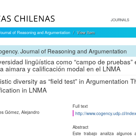
JOURNALS
ournal of Reasoning and Argumentation
View Item
ogency. Journal of Reasoning and Argumentation
versidad lingüística como “campo de pruebas” 
a aimara y calificación modal en el LNMA
istic diversity as “field test” in Argumentatio
fication in LNMA
Full text
s Gómez, Alejandro
http://www.cogency.udp.cl/inde
Abstract
Este trabajo analiza algunos