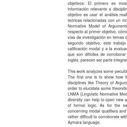
objetivos: El primero es mos
información relevante a discip
objetivo es usar el análisis rea
teóricas relacionadas con un mo
Normative Model of Argumenta
respecto al primer objetivo, cóm
vías de investigación en temas c
segundo objetivo, este trabaj
calificación modal y a la evalu
que son difíciles de corrobora
inglés, parecen ser parte integra
This work analyzes some peculia
The first one is to show how lin
disciplines like Theory of Argum
order to elucidate some theoreti
LNMA (Linguistic Normative Mode
diversity can help to open new av
of formal logic. As for the 
concerning modal qualifiers an
rather difficult to corroborate w
Aymara language.