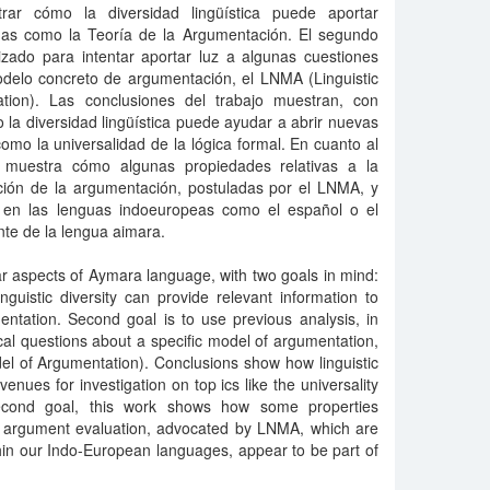
trar cómo la diversidad lingüística puede aportar
linas como la Teoría de la Argumentación. El segundo
lizado para intentar aportar luz a algunas cuestiones
delo concreto de argumentación, el LNMA (Linguis­tic
tion). Las conclusiones del trabajo muestran, con
o la diversidad lingüística puede ayudar a abrir nuevas
omo la universalidad de la lógica formal. En cuanto al
o muestra cómo algunas propiedades relativas a la
ación de la argumentación, postuladas por el LNMA, y
r en las lenguas indoeuropeas como el español o el
nte de la lengua aimara.
r aspects of Aymara language, with two goals in mind:
guistic diversity can provide relevant information to
entation. Second goal is to use previ­ous analysis, in
cal questions about a specific model of argumentation,
l of Argumentation). Conclusions show how linguistic
enues for investigation on top­ ics like the universality
second goal, this work shows how some properties
d argument evaluation, advocated by LNMA, which are
ithin our Indo-European languages, appear to be part of