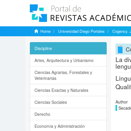
Home
Universidad Diego Portales
Cogency. J
C
Discipline
La di
Artes, Arquitectura y Urbanismo
lengu
Ciencias Agrarias, Forestales y
Lingu
Veterinarias
Quali
Ciencias Exactas y Naturales
Author
Ciencias Sociales
Secade
Derecho
Economía y Administración