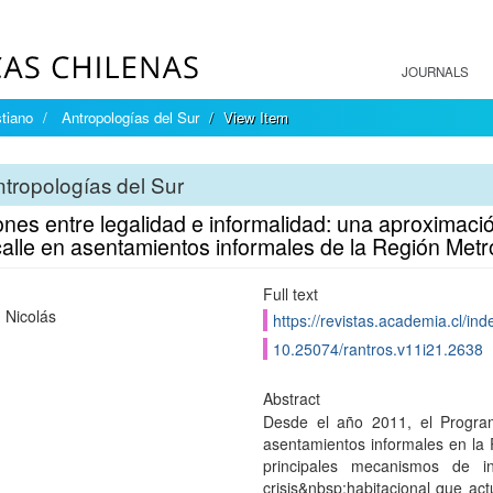
JOURNALS
tiano
Antropologías del Sur
View Item
tropologías del Sur
nes entre legalidad e informalidad: una aproximación
calle en asentamientos informales de la Región Metr
Full text
 Nicolás
https://revistas.academia.cl/ind
10.25074/rantros.v11i21.2638
Abstract
Desde el año 2011, el Progra
asentamientos informales en la 
principales mecanismos de in
crisis&nbsp;habitacional que act