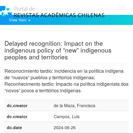
Toggl
navig
View Item
Show simple item record
Delayed recognition: Impact on the
indigenous policy of “new” indigenous
peoples and territories
Reconocimiento tardío: incidencia en la política indígena
de “nuevos” pueblos y territorios indígenas;
Reconhecimento tardio: Impacto na política indigenista dos
“novos” povos e territórios indígenas
dc.creator
de la Maza, Francisca
dc.creator
Campos, Luis
dc.date
2024-06-26