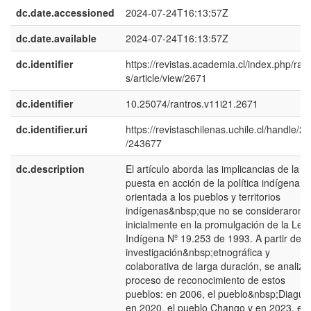
dc.date.accessioned
2024-07-24T16:13:57Z
dc.date.available
2024-07-24T16:13:57Z
dc.identifier
https://revistas.academia.cl/index.php/ran
s/article/view/2671
dc.identifier
10.25074/rantros.v11i21.2671
dc.identifier.uri
https://revistaschilenas.uchile.cl/handle/2
/243677
dc.description
El artículo aborda las implicancias de la
puesta en acción de la política indígena
orientada a los pueblos y territorios
indígenas&nbsp;que no se consideraron
inicialmente en la promulgación de la Ley
Indígena Nº 19.253 de 1993. A partir de 
investigación&nbsp;etnográfica y
colaborativa de larga duración, se analiza 
proceso de reconocimiento de estos
pueblos: en 2006, el pueblo&nbsp;Diaguit
en 2020, el pueblo Chango y en 2023, el