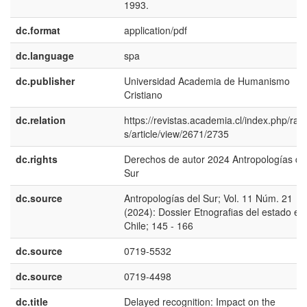
1993.
dc.format
application/pdf
dc.language
spa
dc.publisher
Universidad Academia de Humanismo
Cristiano
dc.relation
https://revistas.academia.cl/index.php/ran
s/article/view/2671/2735
dc.rights
Derechos de autor 2024 Antropologías de
Sur
dc.source
Antropologías del Sur; Vol. 11 Núm. 21
(2024): Dossier Etnografias del estado en
Chile; 145 - 166
dc.source
0719-5532
dc.source
0719-4498
dc.title
Delayed recognition: Impact on the