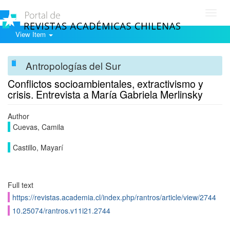
Toggl
navig
View Item
Antropologías del Sur
Conflictos socioambientales, extractivismo y
crisis. Entrevista a María Gabriela Merlinsky
Author
Cuevas, Camila
Castillo, Mayarí
Full text
https://revistas.academia.cl/index.php/rantros/article/view/2744
10.25074/rantros.v11i21.2744