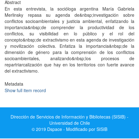
Abstract
En esta entrevista, la socióloga argentina María Gabriela
Merlinsky repasa su agenda de&nbsp;investigación sobre
conflictos socioambientales y justicia ambiental, enfatizando la
importancia&nbsp;de comprender la productividad de los
conflictos, su visibilidad en lo público y el rol del
concepto&nbsp;de extractivismo en esta agenda de investigación
y movilización colectiva. Enfatiza la importancia&nbsp;de la
dimensión de género para la comprensión de los conflictos
socioambientales, analizando&nbsp;los procesos de
repartriarcalización que hay en los territorios con fuerte avance
del extractivismo.
Metadata
Show full item record
Dirección de Servicios de Información y Bibliotecas (SISIB) -
Universidad de Chile
© 2019 Dspace - Modificado por SISIB