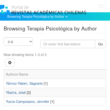
Toggl
navig
Browsing Terapia Psicológica by Author
Browsing Terapia Psicológica by Author
Go
Now showing items 1-3 of 3
Authors Name
Yárnoz-Yaben, Sagrario
[1]
Ybarra, José
[2]
Yucra-Camposano, Jennifer
[1]