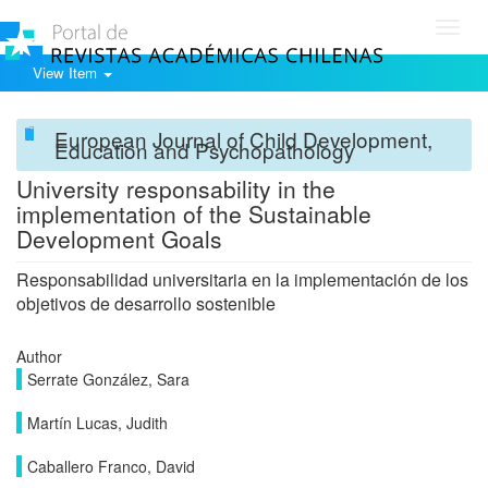
Toggl
navig
View Item
European Journal of Child Development,
Education and Psychopathology
University responsability in the
implementation of the Sustainable
Development Goals
Responsabilidad universitaria en la implementación de los
objetivos de desarrollo sostenible
Author
Serrate González, Sara
Martín Lucas, Judith
Caballero Franco, David