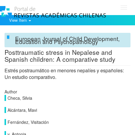
Toggl
navig
View Item
European Journal of Child Development,
Education and Psychopathology
Posttraumatic stress in Nepalese and
Spanish children: A comparative study
Estrés postraumático en menores nepalíes y españoles:
Un estudio comparativo.
Author
Checa, Silvia
Alcántara, Mavi
Fernández, Visitación
v, Antonia