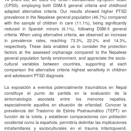
(CPSS), employing both DSM-5 general criteria and childhood
adapted alternative criteria. Our results showed higher PTSD
prevalence in the Nepalese general population (46.7%) compared
with the sample of children in care (11.1%), being significantly
reduced in Spanish minors (6.1%), following DSM-5 general
criteria. When using alternative criteria, we observed an increase
in prevalence rates, reaching 73.3%, 22.2% and 14.3%,
respectively. These data enabled us to consider the protection
factors at the assessed orphanage compared to the Nepalese
general population family environment, and appreciate the socio-
cultural variables between countries, supporting at each
comparison the alternative criteria highest sensitivity in children
and adolescent PTSD diagnosis.
La exposición a eventos potencialmente traumáticos en Nepal
constituye el punto de partida en la evaluación de la
sintomatología asociada entre los menores nepalíes,
especialmente aquellos en situación de orfandad. Conocer la
prevalencia del Trastorno de Estrés Postraumático (TEPT) en
función de la tutela, y establecer comparaciones con población
occidental como la española, permitiría delimitar las implicaciones
intrafamiliares y socioculturales en el trauma infantojuvenil,