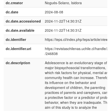
dc.creator
Nogués-Solano, Isidora
dc.date
2024-08-08
dc.date.accessioned
2024-11-22T14:30:31Z
dc.date.available
2024-11-22T14:30:31Z
dc.identifier
https://teps.cl/index.php/teps/article/view/
dc.identifier.uri
https://revistaschilenas.uchile.cl/handle/2
/246838
dc.description
Adolescence is an evolutionary stage of
major biopsychosocial transformations, in
which risk factors for physical, mental and
community health can increase. Therefore
its influence on the behavior and
development of children, the parenting
practices of parents and caregivers, can 
a protective factor or a predictor of probl
behavior, when they are inadequate. The
aim of this study is to analyze the