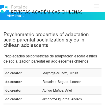
Toggl
navig
View Item
Show simple item record
Psychometric properties of adaptation
scale parental socialization styles in
chilean adolescents
Propiedades psicométricas de adaptación escala estilos
de socialización parental en adolescentes chilenos
dc.creator
Mayorga-Muñoz, Cecilia
dc.creator
Riquelme-Segura, Leonor
dc.creator
Abrigo-Muñoz, Ariel
dc.creator
Jiménez-Figueroa, Andrés