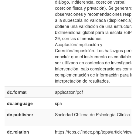
diálogo, indiferencia, coerción verbal,
coerción física y privación). Se generaron
observaciones y recomendaciones respec
a la subescala no validada (displicencia).
obtiene una validación de una estructura
bidimensional global para la escala ESPA-
29, con las dimensiones
Aceptación/Implicación y
Coerción/Imposición. Los hallazgos permi
concluir que el instrumento es confiable p
ser utilizado en contextos de investigación
intervención, bajo consideraciones como l
complementación de información para la
interpretación de resultados.
dc.format
application/pdf
dc.language
spa
dc.publisher
Sociedad Chilena de Psicología Clínica
dc.relation
https://teps.cl/index.php/teps/article/view/