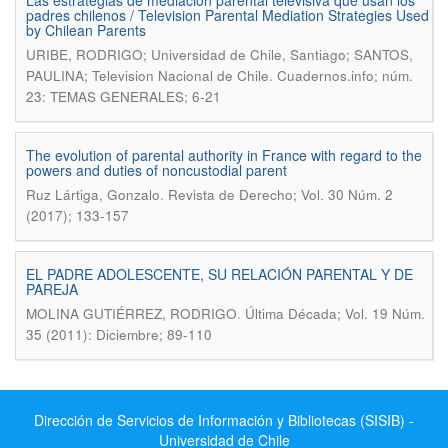
Las estrategias de mediación parental televisiva que usan los
padres chilenos / Television Parental Mediation Strategies Used
by Chilean Parents
URIBE, RODRIGO; Universidad de Chile, Santiago; SANTOS,
.
PAULINA; Television Nacional de Chile
Cuadernos.info; núm.
23: TEMAS GENERALES; 6-21
The evolution of parental authority in France with regard to the
powers and duties of noncustodial parent
.
Ruz Lártiga, Gonzalo
Revista de Derecho; Vol. 30 Núm. 2
(2017); 133-157
EL PADRE ADOLESCENTE, SU RELACIÓN PARENTAL Y DE
PAREJA
.
MOLINA GUTIÉRREZ, RODRIGO
Última Década; Vol. 19 Núm.
35 (2011): Diciembre; 89-110
Dirección de Servicios de Información y Bibliotecas (SISIB) -
Universidad de Chile