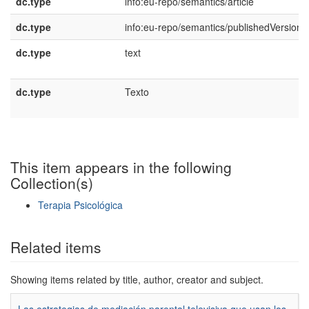
dc.type
info:eu-repo/semantics/article
dc.type
info:eu-repo/semantics/publishedVersion
dc.type
text
dc.type
Texto
This item appears in the following
Collection(s)
Terapia Psicológica
Show simple item record
Related items
Showing items related by title, author, creator and subject.