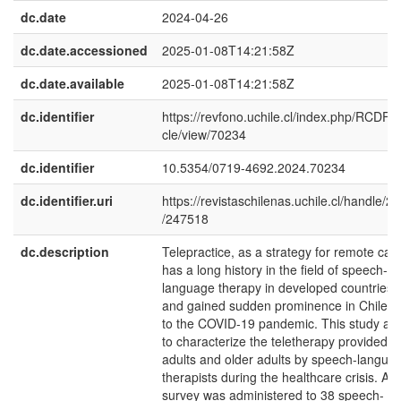
dc.date
2024-04-26
dc.date.accessioned
2025-01-08T14:21:58Z
dc.date.available
2025-01-08T14:21:58Z
dc.identifier
https://revfono.uchile.cl/index.php/RCDF/ar
cle/view/70234
dc.identifier
10.5354/0719-4692.2024.70234
dc.identifier.uri
https://revistaschilenas.uchile.cl/handle/2
/247518
dc.description
Telepractice, as a strategy for remote care
has a long history in the field of speech-
language therapy in developed countries,
and gained sudden prominence in Chile d
to the COVID-19 pandemic. This study ai
to characterize the teletherapy provided t
adults and older adults by speech-langua
therapists during the healthcare crisis. A
survey was administered to 38 speech-