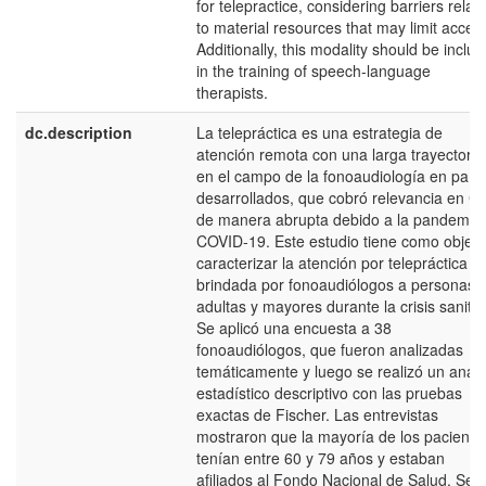
for telepractice, considering barriers relat
to material resources that may limit acces
Additionally, this modality should be inclu
in the training of speech-language
therapists.
dc.description
La telepráctica es una estrategia de
atención remota con una larga trayectoria
en el campo de la fonoaudiología en país
desarrollados, que cobró relevancia en Ch
de manera abrupta debido a la pandemia
COVID-19. Este estudio tiene como objeti
caracterizar la atención por telepráctica
brindada por fonoaudiólogos a personas
adultas y mayores durante la crisis sanitar
Se aplicó una encuesta a 38
fonoaudiólogos, que fueron analizadas
temáticamente y luego se realizó un análi
estadístico descriptivo con las pruebas
exactas de Fischer. Las entrevistas
mostraron que la mayoría de los paciente
tenían entre 60 y 79 años y estaban
afiliados al Fondo Nacional de Salud. Se