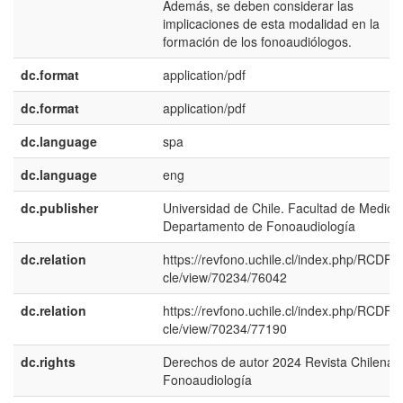
Además, se deben considerar las
implicaciones de esta modalidad en la
formación de los fonoaudiólogos.
dc.format
application/pdf
dc.format
application/pdf
dc.language
spa
dc.language
eng
dc.publisher
Universidad de Chile. Facultad de Medicin
Departamento de Fonoaudiología
dc.relation
https://revfono.uchile.cl/index.php/RCDF/ar
cle/view/70234/76042
dc.relation
https://revfono.uchile.cl/index.php/RCDF/ar
cle/view/70234/77190
dc.rights
Derechos de autor 2024 Revista Chilena 
Fonoaudiología