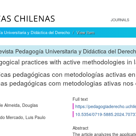
JOURNALS
a Universitaria y Didáctica del Derecho
View Item
vista Pedagogía Universitaria y Didáctica del Derec
ogical practices with active methodologies in 
icas pedagógicas con metodologías activas en
cas pedagógicas com metodologias ativas nos c
Full text
de Almeida, Douglas
https://pedagogiaderecho.uchil
10.5354/0719-5885.2024.7073
do Mercado, Luis Paulo
Abstract
The article analyzes the applicat