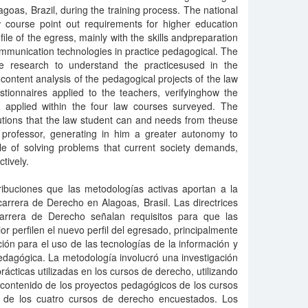
agoas, Brazil, during the training process. The national
w course point out requirements for higher education
ofile of the egress, mainly with the skills andpreparation
ommunication technologies in practice pedagogical. The
ve research to understand the practicesused in the
content analysis of the pedagogical projects of the law
tionnaires applied to the teachers, verifyinghow the
 applied within the four law courses surveyed. The
butions that the law student can and needs from theuse
 professor, generating in him a greater autonomy to
e of solving problems that current society demands,
ctively.
ribuciones que las metodologías activas aportan a la
arrera de Derecho en Alagoas, Brasil. Las directrices
carrera de Derecho señalan requisitos para que las
or perfilen el nuevo perfil del egresado, principalmente
ón para el uso de las tecnologías de la información y
edagógica. La metodología involucró una investigación
rácticas utilizadas en los cursos de derecho, utilizando
 contenido de los proyectos pedagógicos de los cursos
o de los cuatro cursos de derecho encuestados. Los