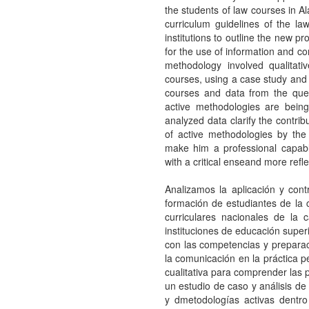
the students of law courses in Al
curriculum guidelines of the la
institutions to outline the new pr
for the use of information and c
methodology involved qualitati
courses, using a case study and 
courses and data from the ques
active methodologies are being
analyzed data clarify the contri
of active methodologies by the
make him a professional capabl
with a critical enseand more refle
Analizamos la aplicación y cont
formación de estudiantes de la c
curriculares nacionales de la 
instituciones de educación superi
con las competencias y preparaci
la comunicación en la práctica p
cualitativa para comprender las p
un estudio de caso y análisis de
y dmetodologías activas dentr