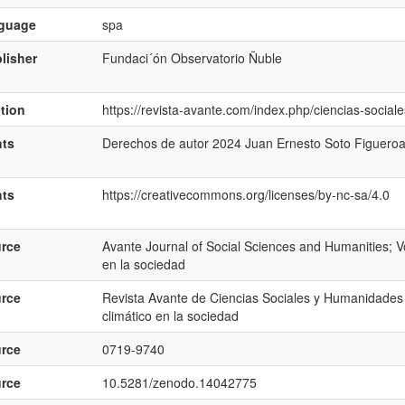
nguage
spa
lisher
Fundaci´ón Observatorio Ñuble
ation
https://revista-avante.com/index.php/ciencias-sociale
hts
Derechos de autor 2024 Juan Ernesto Soto Figuero
hts
https://creativecommons.org/licenses/by-nc-sa/4.0
rce
Avante Journal of Social Sciences and Humanities; Vo
en la sociedad
rce
Revista Avante de Ciencias Sociales y Humanidades 
climático en la sociedad
rce
0719-9740
rce
10.5281/zenodo.14042775