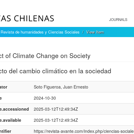
JOURNALS
 Revista de humanidades y Ciencias Sociales
View Item
mple item record
t of Climate Change on Society
to del cambio climático en la sociedad
ator
Soto Figueroa, Juan Ernesto
e
2024-10-30
e.accessioned
2025-03-12T12:49:34Z
e.available
2025-03-12T12:49:34Z
tifier
https://revista-avante.com/index.php/ciencias-sociale