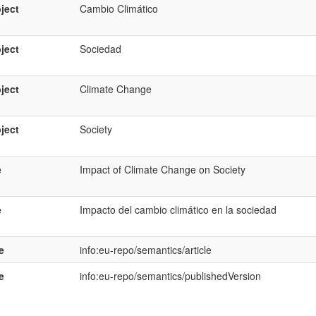
ject
Cambio Climático
ject
Sociedad
ject
Climate Change
ject
Society
e
Impact of Climate Change on Society
e
Impacto del cambio climático en la sociedad
e
info:eu-repo/semantics/article
e
info:eu-repo/semantics/publishedVersion