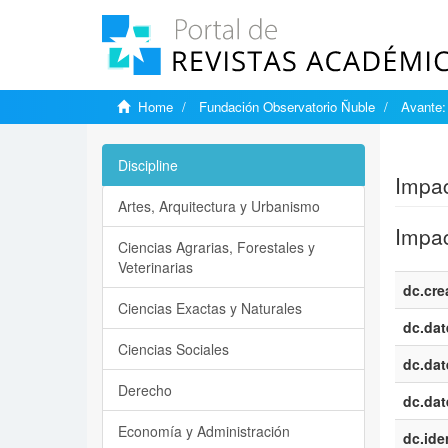
Home
Fundación Observatorio Ñuble
Avante:
Show si
Discipline
Impac
Artes, Arquitectura y Urbanismo
Impac
Ciencias Agrarias, Forestales y
Veterinarias
dc.cre
Ciencias Exactas y Naturales
dc.dat
Ciencias Sociales
dc.dat
Derecho
dc.dat
Economía y Administración
dc.iden