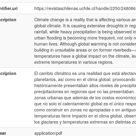
tifier.uri
https://revistaschilenas.uchile.cl/handle/2250/248086
cription
Climate change is a reality that is affecting various 
global climate. It is causing extensive droughts in reg
rainfall, while heavy precipitation is being observed in
urban flooding is becoming more frequent, not only r
human lives. Although global warming is not conside
building in unsuitable areas or on former riverbeds—al
temperatures have a global impact on the climate, lea
extreme temperatures in various regions.
cription
El cambio climático es una realidad que está afecta
planetarios, así como en el clima global, provocand
históricamente presentaban altos niveles de precipi
precipitaciones en regiones que no las presentaban.
zonas urbanas que además de los costos económicos
que no solo el calentamiento global es el único res
como construir en zonas no apropiadas o en antiguos
temperaturas tiene impacto en el clima global, obser
los glaciares y temperaturas extremas en distintas z
mat
application/pdf