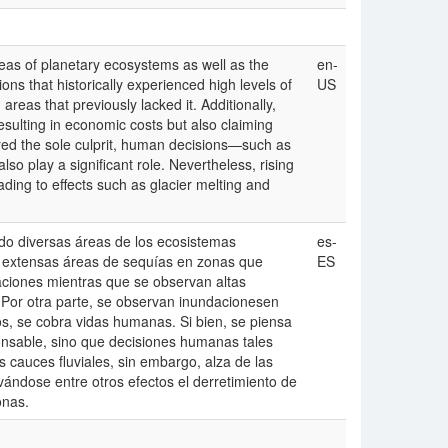
areas of planetary ecosystems as well as the
en-
ions that historically experienced high levels of
US
 areas that previously lacked it. Additionally,
esulting in economic costs but also claiming
red the sole culprit, human decisions—such as
so play a significant role. Nevertheless, rising
ding to effects such as glacier melting and
ndo diversas áreas de los ecosistemas
es-
o extensas áreas de sequías en zonas que
ES
taciones mientras que se observan altas
 Por otra parte, se observan inundacionesen
, se cobra vidas humanas. Si bien, se piensa
ponsable, sino que decisiones humanas tales
 cauces fluviales, sin embargo, alza de las
vándose entre otros efectos el derretimiento de
onas.